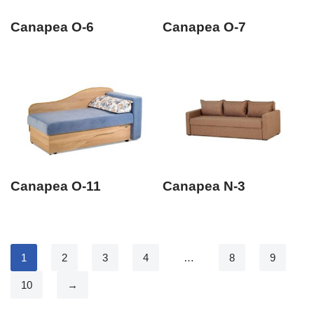
Canapea O-6
Canapea O-7
Canapea O-11
Canapea N-3
1
2
3
4
…
8
9
10
→