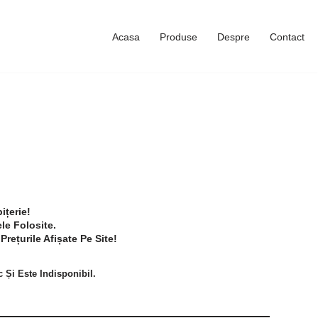
Acasa
Produse
Despre
Contact
ițerie!
le Folosite.
rețurile Afișate Pe Site!
 Și Este Indisponibil.