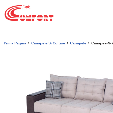
Sari
La
Conținut
Prima Pagină
\
Canapele Si Coltare
\
Canapele
\
Canapea-N-