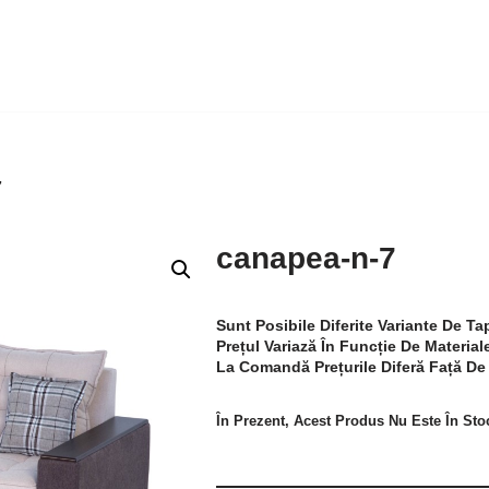
7
canapea-n-7
Sunt Posibile Diferite Variante De Tap
Prețul Variază În Funcție De Materiale
La Comandă Prețurile Diferă Față De P
În Prezent, Acest Produs Nu Este În Stoc