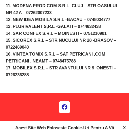
11. MODENA PROD COM S.R.L -CLUJ – STR OASULUI
NR 42 A – 07262007233
12. NEW IDEA MOBILA S.R.L -BACAU – 0748034777
13. PLURIVALENT S,R.L -GALATI – 0744632438
14. SAR CONFEX S.R.L – MOINESTI – 0751210981
15. SICOREX S.R.L – STR NUCULUI NR 28 -BRASOV –
0722469040
16. VINTEA TOMIX S.R.L – SAT PETRICANI ,COM
PETRICANI , NEAMT – 0748475788
17. MOBILEX S.R.L – STR AVANTULUI NR 9 ONESTI –
0726236288
Acest Site Web Folosește Cookie-Uri Pentru A Vă
X